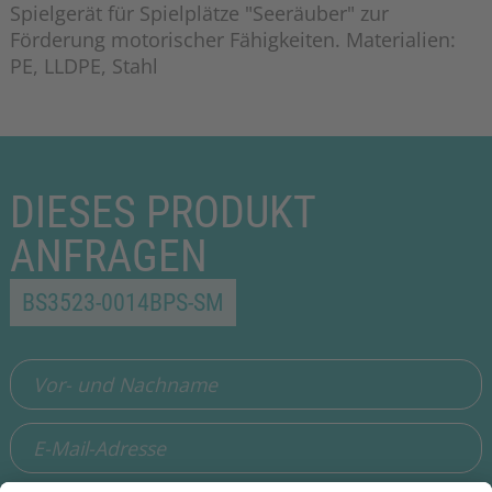
Spielgerät für Spielplätze "Seeräuber" zur
Förderung motorischer Fähigkeiten. Materialien:
PE, LLDPE, Stahl
DIESES PRODUKT
ANFRAGEN
BS3523-0014BPS-SM