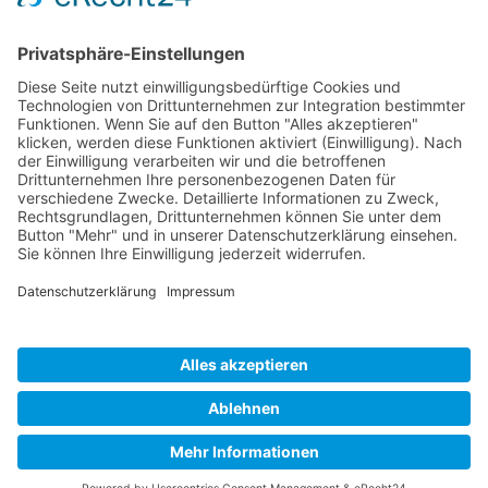
Ich stimme zu, dass meine Angaben aus dem Formular zur
Beantwortung meiner Anfrage erhoben und verarbeitet
werden. Die Daten werden so lange gespeichert, bis ein
Widerspruch erfolgt. Hinweis: Sie können Ihre Einwilligung
jederzeit in der Zukunft per Mail an
hello@wisdomeurope.eu
widerrufen. Detaillierte Informationen zum Umgang mit
Nutzerdaten finden Sie in unserer
Datenschutzerklärung
.
Bitte addieren Sie 3 und 9.
SENDEN
IMPRESSUM
DATENSCHUTZ
BARRIEREFREIHEIT