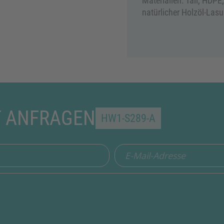
Materialien: Tali, HDPE
natürlicher Holzöl-Las
T ANFRAGEN
HW1-S289-A