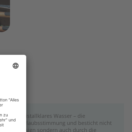
XT
en und kristallklares Wasser – die
direkt für Urlaubsstimmung und besticht nicht
gartiges Design sondern auch durch die