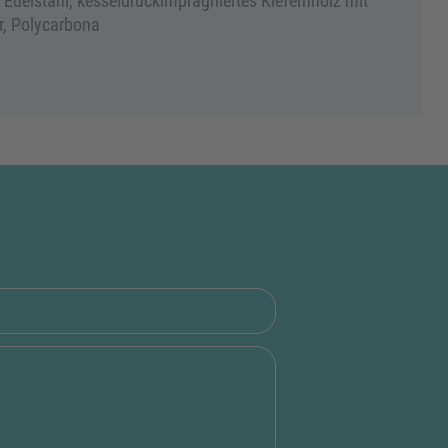
, Edelstahl, kesseldruckimprägniertes Kiefernholz mit
ur, Polycarbona