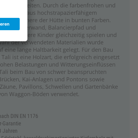
lmöglichkeiten. Durch die farbenfrohen und
chfenster aus hochstrapazierfähigem
ahlt das Innere der Hütte in bunten Farben.
rnetz, Kletterwand, Balancierpfad und
nnen mehrere Kinder gleichzeitig spielen und
wahl der verwendeten Materialien wurde
 eine lange Haltbarkeit gelegt. Für den Bau
Tali ist eine Holzart, die erfolgreich eingesetzt
 hohen Belastungen und Witterungseinflüssen
d Tali beim Bau von schwer beanspruchten
Brücken, Kai-Anlagen und Pontons sowie
 Zäune, Pavillons, Schwellen und Gartenbänke
 von Waggon-Böden verwendet.
 nach DIN EN 1176
er-Garantie
 3 Jahren