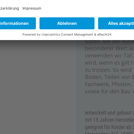
umfangreichen Spie
bruchsichereren Da
Polycarbonat, erstr
Mit Rutsche, Klette
Balancierbalken kö
toben. Bei der Aus
besonderer Wert auf
verwenden wir Tali. 
wird, wenn es gilt
zu trotzen. So wir
Böden, Teilen von 
Fachwerk, Pfosten,
sowie für den Bau
entwickelt und gebaut
mit 15 Jahren Herstell
geeignet für Kinder ab