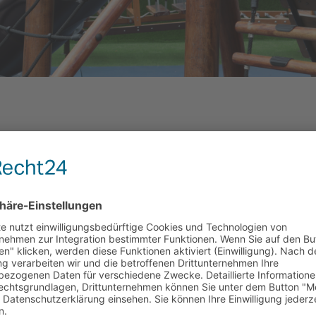
AUSSCHREIBUNGSTE
Sonne, Strand, Palm
Kletterhütte sorgt 
nur durch ihr einzi