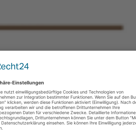
AUSSCHREIBUNGSTE
er" zur Förderung
ahl, Tali, kesseldruck-
Diese Eisenbahn ist
Lokomotive kann als
die einzelnen Spie