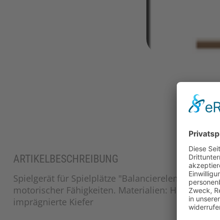
ARTIKELBESCHREIBUNG
Spielgerät für Spielplätze "Balancierelement Blätt
motorischer Fähigkeiten. Materialien: HDPE, Edelst
imprägnierte Kiefer