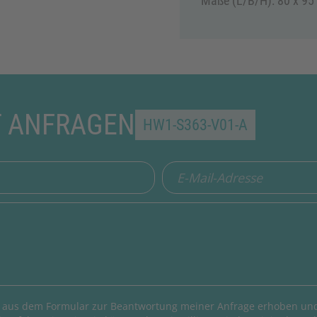
Maße (L/B/H): 80 x 95
T ANFRAGEN
HW1-S363-V01-A
 aus dem Formular zur Beantwortung meiner Anfrage erhoben und