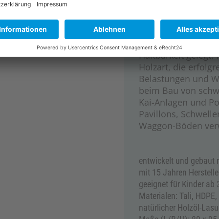
Anforderung entsteh
motorische Fähigkei
einmaliges Spielerl
verwendeten Materi
Haltbarkeit gelegt. 
Holzart, die erfolg
Belastungen und Wit
beim Bau von schw
Kai-Anlagen und Po
Pavillons, Schwell
Waggon-Böden ver
entwickelt und gebaut
mit 15 Jahren Herstell
geeignet für Kinder ab
Materialen: Tali, HDPE,
natürlicher Holzöl-Lasu