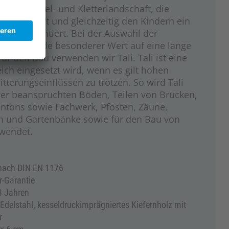
t eine Spiel- und Kletterlandschaft, die
ten fördert und gleichzeitig den Kindern ein
ebnis garantiert. Bei der Auswahl der
alien wurde besonderer Wert auf eine lange
Für den Bau verwenden wir Tali. Tali ist eine
reich eingesetzt wird, wenn es gilt hohen
terungseinflüssen zu trotzen. So wird Tali
er beanspruchten Böden, Teilen von Brücken,
ntons sowie Fachwerk, Pfosten, Zäune,
en und Gartenbänke sowie für den Bau von
wendet.
 nach DIN EN 1176
er-Garantie
 3 Jahren
 Edelstahl, kesseldruckimprägniertes Kiefernholz mit
r