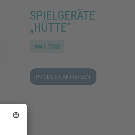
SPIELGERÄTE
„HÜTTE“
HW1-S588
PRODUKT ANFRAGEN