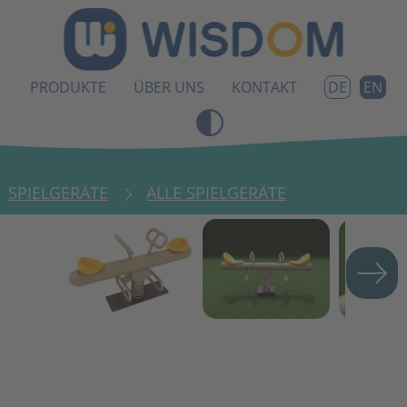
PRODUKTE
ÜBER UNS
KONTAKT
EN
DE
SPIELGERÄTE
ALLE SPIELGERÄTE